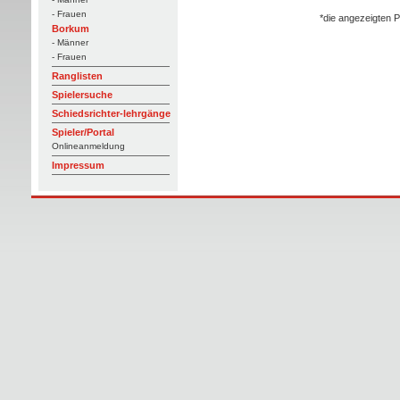
- Frauen
*die angezeigten P
Borkum
- Männer
- Frauen
Ranglisten
Spielersuche
Schiedsrichter-lehrgänge
Spieler/Portal
Onlineanmeldung
Impressum