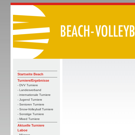
Startseite Beach
Turniere/Ergebnisse
- DVV Turniere
- Landesverband
- internationale Turniere
- Jugend Turniere
- Senioren Turniere
- Snow-Volleyball Turniere
- Sonstige Turniere
- Mixed Turniere
Aktuelle Turniere
Laboe
- Männer