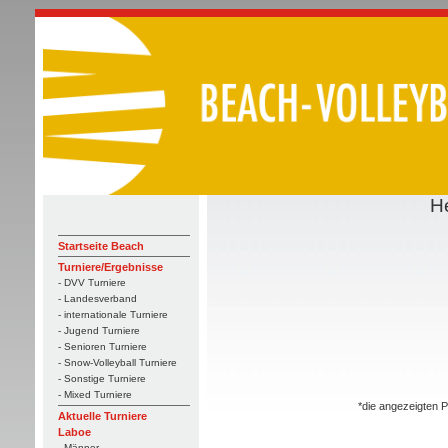
H
Startseite Beach
Turniere/Ergebnisse
- DVV Turniere
- Landesverband
- internationale Turniere
- Jugend Turniere
- Senioren Turniere
- Snow-Volleyball Turniere
- Sonstige Turniere
- Mixed Turniere
*die angezeigten P
Aktuelle Turniere
Laboe
- Männer