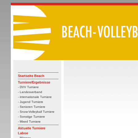
Startseite Beach
Turniere/Ergebnisse
- DVV Turniere
- Landesverband
- internationale Turniere
- Jugend Turniere
- Senioren Turniere
- Snow-Volleyball Turniere
- Sonstige Turniere
- Mixed Turniere
Aktuelle Turniere
Laboe
- Männer