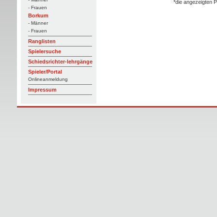
*die angezeigten P
- Frauen
Borkum
- Männer
- Frauen
Ranglisten
Spielersuche
Schiedsrichter-lehrgänge
Spieler/Portal
Onlineanmeldung
Impressum