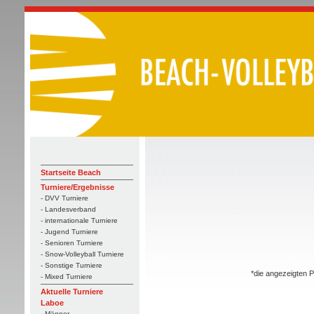
Startseite Beach
Turniere/Ergebnisse
- DVV Turniere
- Landesverband
- internationale Turniere
- Jugend Turniere
- Senioren Turniere
- Snow-Volleyball Turniere
- Sonstige Turniere
*die angezeigten P
- Mixed Turniere
Aktuelle Turniere
Laboe
- Männer