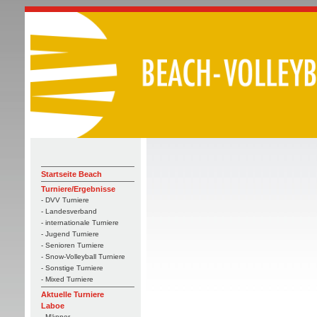
Startseite Beach
Turniere/Ergebnisse
- DVV Turniere
- Landesverband
- internationale Turniere
- Jugend Turniere
- Senioren Turniere
- Snow-Volleyball Turniere
- Sonstige Turniere
- Mixed Turniere
Aktuelle Turniere
Laboe
- Männer