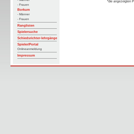
*die angezeigten P
- Frauen
Borkum
- Männer
- Frauen
Ranglisten
Spielersuche
Schiedsrichter-lehrgänge
Spieler/Portal
Onlineanmeldung
Impressum