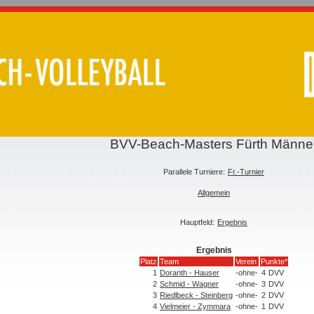
BVV-Beach-Masters Fürth Männe
Parallele Turniere:
Fr.-Turnier
Allgemein
Hauptfeld:
Ergebnis
Ergebnis
Platz
Team
Verein
Punkte*
1
Doranth - Hauser
-ohne-
4
DVV
2
Schmid - Wagner
-ohne-
3
DVV
3
Riedlbeck - Steinberg
-ohne-
2
DVV
4
Vielmeier - Zymmara
-ohne-
1
DVV