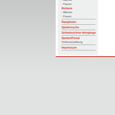
- Frauen
Borkum
- Männer
- Frauen
Ranglisten
Spielersuche
Schiedsrichter-lehrgänge
Spieler/Portal
Onlineanmeldung
Impressum