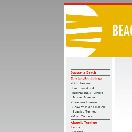
Startseite Beach
Turniere/Ergebnisse
- DVV Turniere
- Landesverband
- internationale Turniere
- Jugend Turniere
- Senioren Turniere
- Snow-Volleyball Turniere
- Sonstige Turniere
- Mixed Turniere
Aktuelle Turniere
Laboe
- Männer