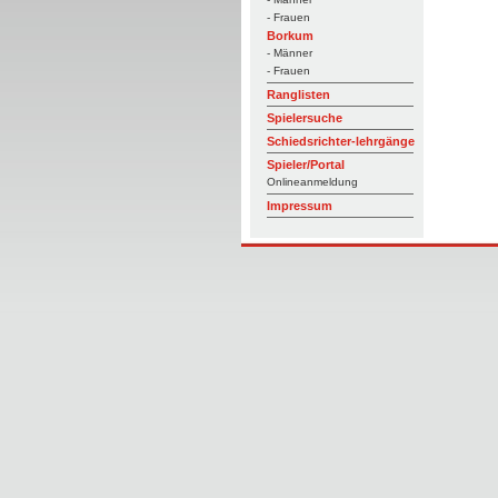
- Frauen
Borkum
- Männer
- Frauen
Ranglisten
Spielersuche
Schiedsrichter-lehrgänge
Spieler/Portal
Onlineanmeldung
Impressum