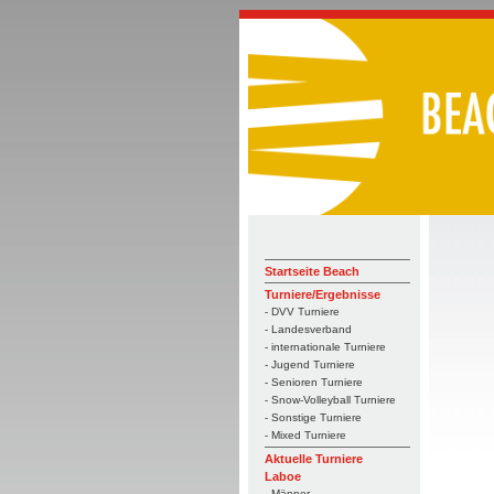
Startseite Beach
Turniere/Ergebnisse
- DVV Turniere
- Landesverband
- internationale Turniere
- Jugend Turniere
- Senioren Turniere
- Snow-Volleyball Turniere
- Sonstige Turniere
- Mixed Turniere
Aktuelle Turniere
Laboe
- Männer