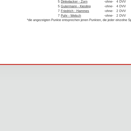
5
Dinkelacker - Zorn
-ohne-
4
DVV
5
Gutermann - Kiesling
-ohne-
4
DVV
7
Friedrich - Hammes
-ohne-
2
DVV
7
Puhr - Welsch
-ohne-
2
DVV
*die angezeigten Punkte entsprechen jenen Punkten, die jeder einzelne 