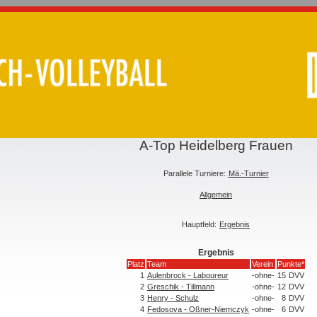
A-Top Heidelberg Frauen
Parallele Turniere:
Mä.-Turnier
Allgemein
Hauptfeld:
Ergebnis
Ergebnis
Platz
Team
Verein
Punkte*
1
Aulenbrock - Laboureur
-ohne-
15
DVV
2
Greschik - Tillmann
-ohne-
12
DVV
3
Henry - Schulz
-ohne-
8
DVV
4
Fedosova - Oßner-Niemczyk
-ohne-
6
DVV