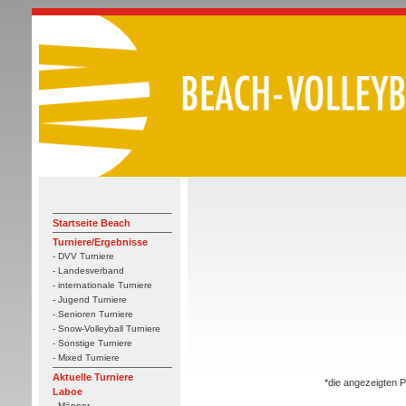
Startseite Beach
Turniere/Ergebnisse
- DVV Turniere
- Landesverband
- internationale Turniere
- Jugend Turniere
- Senioren Turniere
- Snow-Volleyball Turniere
- Sonstige Turniere
- Mixed Turniere
Aktuelle Turniere
*die angezeigten P
Laboe
- Männer