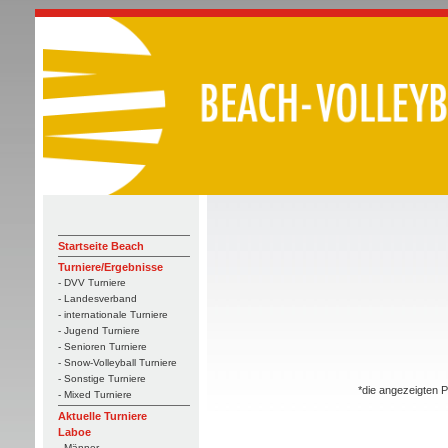
Startseite Beach
Turniere/Ergebnisse
- DVV Turniere
- Landesverband
- internationale Turniere
- Jugend Turniere
- Senioren Turniere
- Snow-Volleyball Turniere
- Sonstige Turniere
*die angezeigten P
- Mixed Turniere
Aktuelle Turniere
Laboe
- Männer