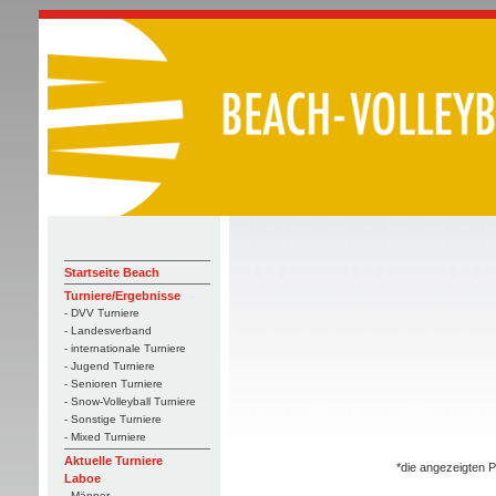
Startseite Beach
Turniere/Ergebnisse
- DVV Turniere
- Landesverband
- internationale Turniere
- Jugend Turniere
- Senioren Turniere
- Snow-Volleyball Turniere
- Sonstige Turniere
- Mixed Turniere
Aktuelle Turniere
*die angezeigten P
Laboe
- Männer