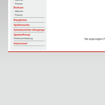
- Frauen
Borkum
- Männer
- Frauen
Ranglisten
Spielersuche
Schiedsrichter-lehrgänge
Spieler/Portal
Onlineanmeldung
*die angezeigten P
Impressum