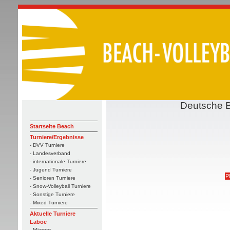
Deutsche B
Startseite Beach
Turniere/Ergebnisse
- DVV Turniere
- Landesverband
- internationale Turniere
- Jugend Turniere
P
- Senioren Turniere
- Snow-Volleyball Turniere
- Sonstige Turniere
- Mixed Turniere
Aktuelle Turniere
Laboe
- Männer