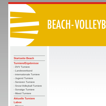
Startseite Beach
Turniere/Ergebnisse
- DVV Turniere
- Landesverband
- internationale Turniere
- Jugend Turniere
- Senioren Turniere
- Snow-Volleyball Turniere
- Sonstige Turniere
- Mixed Turniere
Aktuelle Turniere
Laboe
- Männer