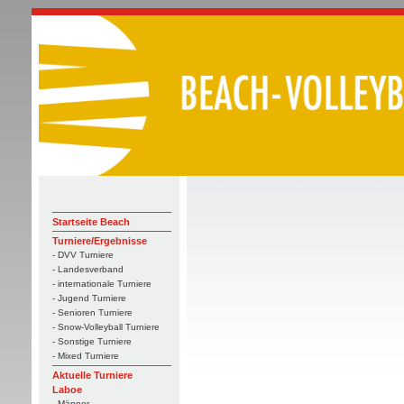
Startseite Beach
Turniere/Ergebnisse
- DVV Turniere
- Landesverband
- internationale Turniere
- Jugend Turniere
- Senioren Turniere
- Snow-Volleyball Turniere
- Sonstige Turniere
- Mixed Turniere
Aktuelle Turniere
Laboe
- Männer