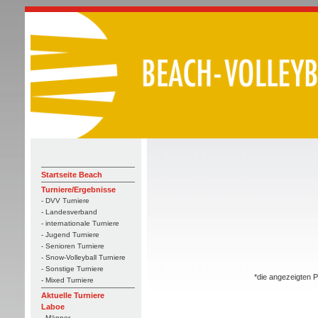
Startseite Beach
Turniere/Ergebnisse
- DVV Turniere
- Landesverband
- internationale Turniere
- Jugend Turniere
- Senioren Turniere
- Snow-Volleyball Turniere
- Sonstige Turniere
*die angezeigten P
- Mixed Turniere
Aktuelle Turniere
Laboe
- Männer