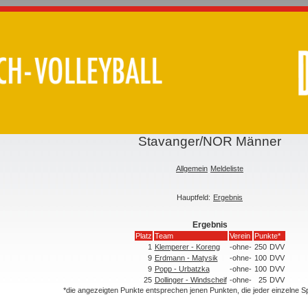
Stavanger/NOR Männer
Allgemein
Meldeliste
Hauptfeld:
Ergebnis
Ergebnis
Platz
Team
Verein
Punkte*
1
Klemperer - Koreng
-ohne-
250
DVV
9
Erdmann - Matysik
-ohne-
100
DVV
9
Popp - Urbatzka
-ohne-
100
DVV
25
Dollinger - Windscheif
-ohne-
25
DVV
*die angezeigten Punkte entsprechen jenen Punkten, die jeder einzelne 