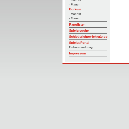
- Frauen
Borkum
- Männer
- Frauen
Ranglisten
Spielersuche
Schiedsrichter-lehrgänge
Spieler/Portal
Onlineanmeldung
Impressum