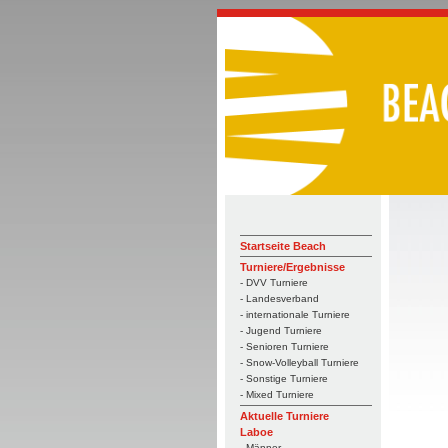
Startseite Beach
Turniere/Ergebnisse
- DVV Turniere
- Landesverband
- internationale Turniere
- Jugend Turniere
- Senioren Turniere
- Snow-Volleyball Turniere
- Sonstige Turniere
- Mixed Turniere
Aktuelle Turniere
Laboe
- Männer