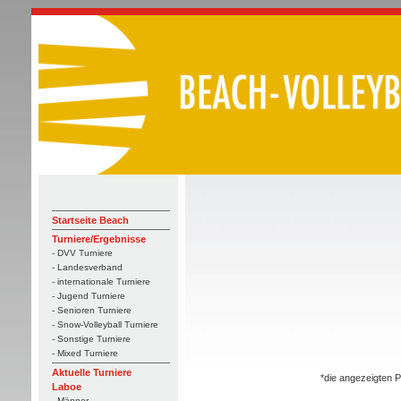
Startseite Beach
Turniere/Ergebnisse
- DVV Turniere
- Landesverband
- internationale Turniere
- Jugend Turniere
- Senioren Turniere
- Snow-Volleyball Turniere
- Sonstige Turniere
- Mixed Turniere
Aktuelle Turniere
*die angezeigten P
Laboe
- Männer