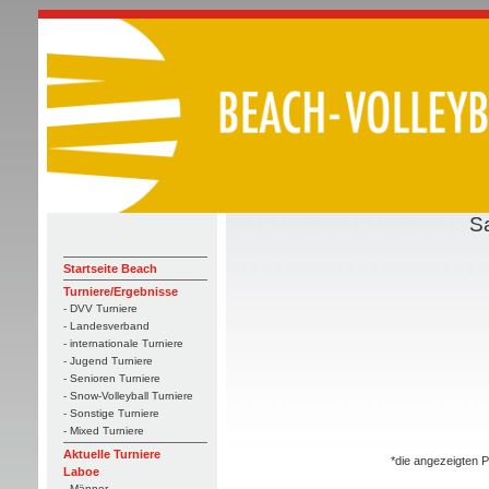
S
Startseite Beach
Turniere/Ergebnisse
- DVV Turniere
- Landesverband
- internationale Turniere
- Jugend Turniere
- Senioren Turniere
- Snow-Volleyball Turniere
- Sonstige Turniere
- Mixed Turniere
Aktuelle Turniere
*die angezeigten P
Laboe
- Männer