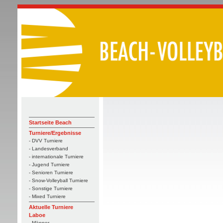
Startseite Beach
Turniere/Ergebnisse
- DVV Turniere
- Landesverband
- internationale Turniere
- Jugend Turniere
- Senioren Turniere
- Snow-Volleyball Turniere
- Sonstige Turniere
- Mixed Turniere
Aktuelle Turniere
Laboe
- Männer