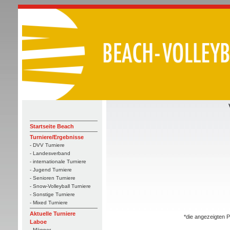
Startseite Beach
Turniere/Ergebnisse
- DVV Turniere
- Landesverband
- internationale Turniere
- Jugend Turniere
- Senioren Turniere
- Snow-Volleyball Turniere
- Sonstige Turniere
- Mixed Turniere
Aktuelle Turniere
*die angezeigten P
Laboe
- Männer