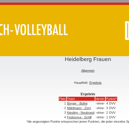
Heidelberg Frauen
Allgemein
Hauptfeld:
Ergebnis
Ergebnis
Platz
Team
Verein
Punkte*
1
Borger - Büthe
-ohne-
4
DVV
2
Mählmann - Zorn
-ohne-
3
DVV
3
Kiesling - Neubrand
-ohne-
2
DVV
4
Fedosova - Schilf
-ohne-
1
DVV
*die angezeigten Punkte entsprechen jenen Punkten, die jeder einzelne 