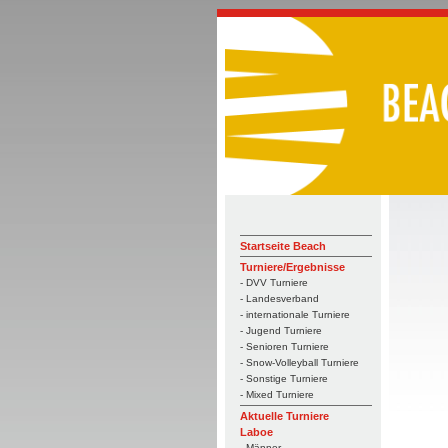
Startseite Beach
Turniere/Ergebnisse
- DVV Turniere
- Landesverband
- internationale Turniere
- Jugend Turniere
- Senioren Turniere
- Snow-Volleyball Turniere
- Sonstige Turniere
- Mixed Turniere
Aktuelle Turniere
Laboe
- Männer