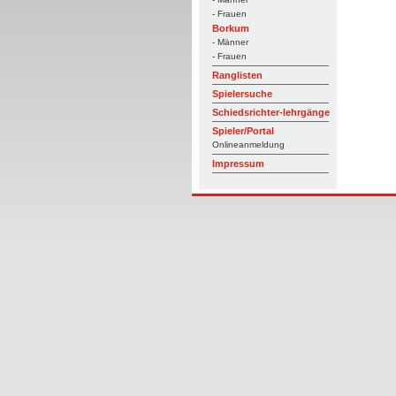
- Frauen
Borkum
- Männer
- Frauen
Ranglisten
Spielersuche
Schiedsrichter-lehrgänge
Spieler/Portal
Onlineanmeldung
Impressum