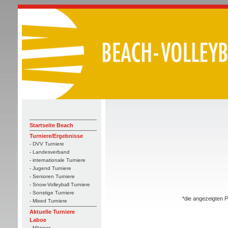
Startseite Beach
Turniere/Ergebnisse
- DVV Turniere
- Landesverband
- internationale Turniere
- Jugend Turniere
- Senioren Turniere
- Snow-Volleyball Turniere
- Sonstige Turniere
*die angezeigten P
- Mixed Turniere
Aktuelle Turniere
Laboe
- Männer