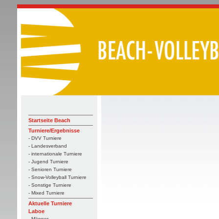
Startseite Beach
Turniere/Ergebnisse
- DVV Turniere
- Landesverband
- internationale Turniere
- Jugend Turniere
- Senioren Turniere
- Snow-Volleyball Turniere
- Sonstige Turniere
- Mixed Turniere
Aktuelle Turniere
Laboe
- Männer