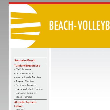
Startseite Beach
Turniere/Ergebnisse
- DVV Turniere
- Landesverband
- internationale Turniere
- Jugend Turniere
- Senioren Turniere
- Snow-Volleyball Turniere
- Sonstige Turniere
- Mixed Turniere
Aktuelle Turniere
Laboe
- Männer