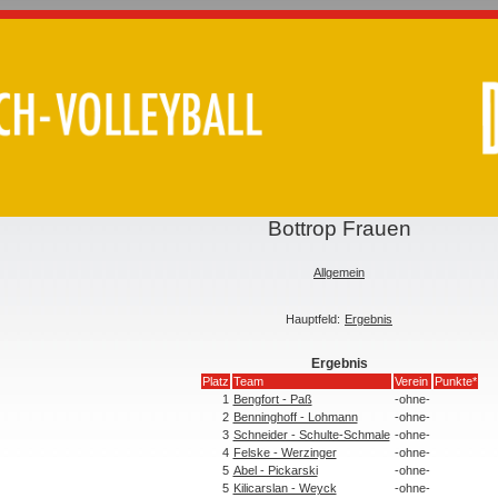
Bottrop Frauen
Allgemein
Hauptfeld:
Ergebnis
Ergebnis
Platz
Team
Verein
Punkte*
1
Bengfort - Paß
-ohne-
2
Benninghoff - Lohmann
-ohne-
3
Schneider - Schulte-Schmale
-ohne-
4
Felske - Werzinger
-ohne-
5
Abel - Pickarski
-ohne-
5
Kilicarslan - Weyck
-ohne-