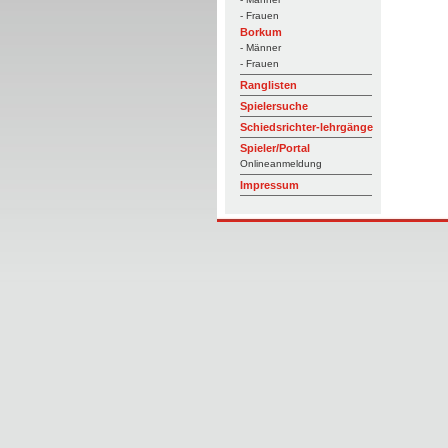
- Frauen
Borkum
- Männer
- Frauen
Ranglisten
Spielersuche
Schiedsrichter-lehrgänge
Spieler/Portal
Onlineanmeldung
Impressum