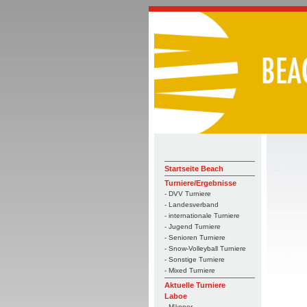
Startseite Beach
Turniere/Ergebnisse
- DVV Turniere
- Landesverband
- internationale Turniere
- Jugend Turniere
- Senioren Turniere
- Snow-Volleyball Turniere
- Sonstige Turniere
- Mixed Turniere
Aktuelle Turniere
Laboe
- Männer