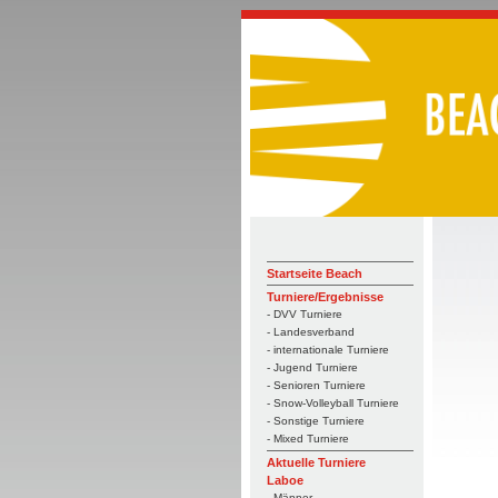
Startseite Beach
Turniere/Ergebnisse
- DVV Turniere
- Landesverband
- internationale Turniere
- Jugend Turniere
- Senioren Turniere
- Snow-Volleyball Turniere
- Sonstige Turniere
- Mixed Turniere
Aktuelle Turniere
Laboe
- Männer