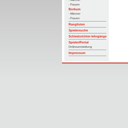
- Frauen
Borkum
- Männer
- Frauen
Ranglisten
Spielersuche
Schiedsrichter-lehrgänge
Spieler/Portal
Onlineanmeldung
Impressum