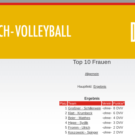
Top 10 Frauen
Allgemein
Hauptfeld:
Ergebnis
Ergebnis
Platz
Team
Verein
Punkte*
1
Großner - Schillerwein
-ohne-
8
DVV
2
Klatt - Krumbeck
-ohne-
6
DVV
3
Beier - Matthes
-ohne-
4
DVV
4
Hippe - Sydlik
-ohne-
3
DVV
5
Fromm - Ulrich
-ohne-
2
DVV
5
Koszowski - Spinger
-ohne-
2
DVV