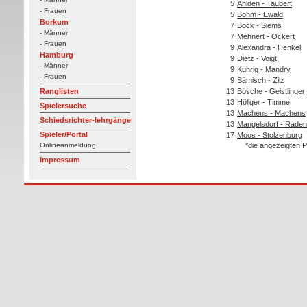
5
Ahlden - Taubert
- Frauen
5
Böhm - Ewald
Borkum
7
Bock - Siems
- Männer
7
Mehnert - Ockert
- Frauen
9
Alexandra - Henkel
Hamburg
9
Dietz - Voigt
- Männer
9
Kuhrig - Mandry
- Frauen
9
Sämisch - Zilz
13
Bösche - Geistlinger
Ranglisten
13
Höllger - Timme
Spielersuche
13
Machens - Machens
Schiedsrichter-lehrgänge
13
Mangelsdorf - Raden
Spieler/Portal
17
Moos - Stolzenburg
*die angezeigten P
Onlineanmeldung
Impressum