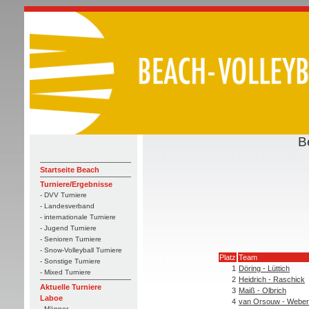
B
Startseite Beach
Turniere/Ergebnisse
- DVV Turniere
- Landesverband
- internationale Turniere
- Jugend Turniere
- Senioren Turniere
- Snow-Volleyball Turniere
Platz
Team
- Sonstige Turniere
1
Döring - Lüttich
- Mixed Turniere
2
Heidrich - Raschick
Aktuelle Turniere
3
Maiß - Olbrich
Laboe
4
van Orsouw - Weber
- Männer