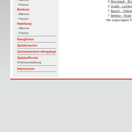
5
Bornstedt - Br
- Frauen
5
Gubin - Lemke
Borkum
7
Bauch - Oldse
- Männer
7
Bethke - Rode
- Frauen
*die angezeigten P
Hamburg
- Männer
- Frauen
Ranglisten
Spielersuche
Schiedsrichter-lehrgänge
Spieler/Portal
Onlineanmeldung
Impressum