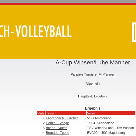
A-Cup Winsen/Luhe Männer
Parallele Turniere:
Fr.-Turnier
Allgemein
Hauptfeld:
Ergebnis
Ergebnis
Platz
Team
Verein
1
Fahrenbach - Fischer
VSG Ammerland
2
Henze - Stange
TSGL Schöneiche
3
Bosse - Vetter
TSV Winsen/Luhe - Tsv Winsen
4
Brendel - Teege
BVC99 - USC Magdeburg