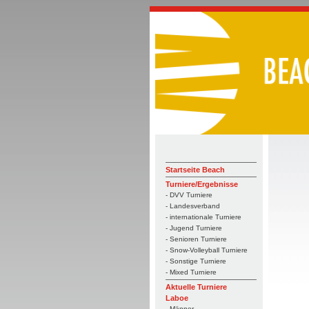
Startseite Beach
Turniere/Ergebnisse
- DVV Turniere
- Landesverband
- internationale Turniere
- Jugend Turniere
- Senioren Turniere
- Snow-Volleyball Turniere
- Sonstige Turniere
- Mixed Turniere
Aktuelle Turniere
Laboe
- Männer