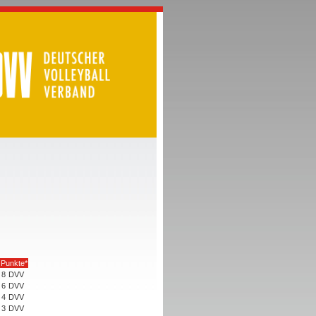
Punkte*
8
DVV
6
DVV
4
DVV
3
DVV