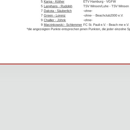
5
Karpa - Köther
ETV Hamburg - VGFW
5
Langhans - Rudolph
TSV Winsen/Luhe - TSV Winsen
7
Dakota - Säuberlich
-ohne-
7
Green - Lorenz
-ohne- - Beachclub2000 e.V.
9
Challier - Jöhnk
-ohne-
9
Marzinkowski - Schlemmer
FC St. Pauli e.V. - Beach me e.V.
*die angezeigten Punkte entsprechen jenen Punkten, die jeder einzelne 