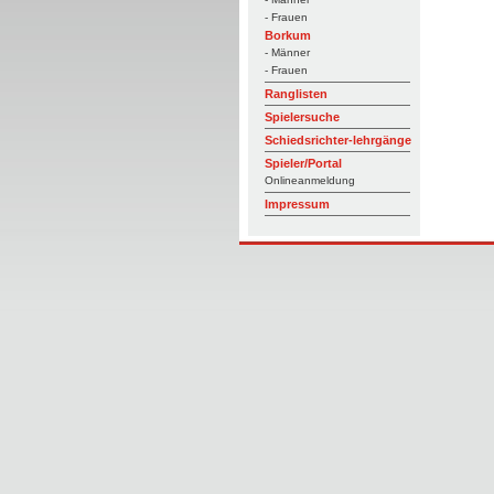
- Frauen
Borkum
- Männer
- Frauen
Ranglisten
Spielersuche
Schiedsrichter-lehrgänge
Spieler/Portal
Onlineanmeldung
Impressum