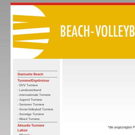
Startseite Beach
Turniere/Ergebnisse
- DVV Turniere
- Landesverband
- internationale Turniere
- Jugend Turniere
- Senioren Turniere
- Snow-Volleyball Turniere
- Sonstige Turniere
- Mixed Turniere
Aktuelle Turniere
*die angezeigten P
Laboe
- Männer