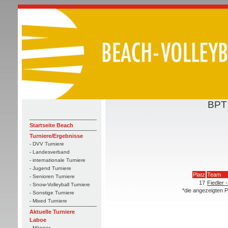
BPT
Startseite Beach
Turniere/Ergebnisse
- DVV Turniere
- Landesverband
- internationale Turniere
- Jugend Turniere
Platz
Team
- Senioren Turniere
17
Fiedler 
- Snow-Volleyball Turniere
*die angezeigten P
- Sonstige Turniere
- Mixed Turniere
Aktuelle Turniere
Laboe
- Männer