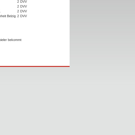
2
DVV
2
DVV
.
2
DVV
heit Belzig
2
DVV
Spieler bekommt