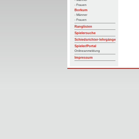
- Frauen
Borkum
- Männer
- Frauen
Ranglisten
Spielersuche
Schiedsrichter-lehrgänge
Spieler/Portal
Onlineanmeldung
Impressum