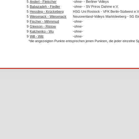
5
Anderl - Fleischer
-ohne- - Berliner Volleys
5
Babazadeh - Fiedler
-ohne- - SV Priros Dahme e.V.
5
Hessling - Krückeberg
HSG Uni Rostock - VFK Berlin-Südwest e.V
5
Wiesenack - Wiesenack
Neuseenland-Volleys Markkleeberg - SG Ein
9
Fischer - Mihmmud
-ohne-
9
Gleeson - Ristow
-ohne-
9
Kalchenko - Wu
-ohne-
9
Will - Witt
-ohne-
*die angezeigten Punkte entsprechen jenen Punkten, die jeder einzelne 