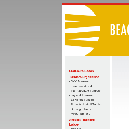
Startseite Beach
Turniere/Ergebnisse
- DVV Turniere
- Landesverband
- internationale Turniere
- Jugend Turniere
- Senioren Turniere
- Snow-Volleyball Turniere
- Sonstige Turniere
- Mixed Turniere
Aktuelle Turniere
Laboe
- Männer