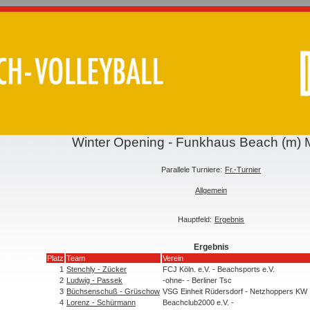
Winter Opening - Funkhaus Beach (m)
Parallele Turniere:
Fr.-Turnier
Allgemein
Hauptfeld:
Ergebnis
Ergebnis
Platz
Team
Verein
1
Stenchly - Zücker
FCJ Köln. e.V. - Beachsports e.V.
2
Ludwig - Passek
-ohne- - Berliner Tsc
3
Büchsenschuß - Grüschow
VSG Einheit Rüdersdorf - Netzhoppers KW
4
Lorenz - Schürmann
Beachclub2000 e.V. -