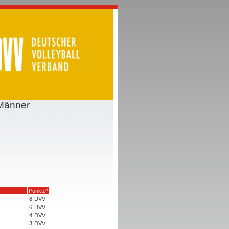
 Männer
Punkte*
8
DVV
6
DVV
4
DVV
3
DVV