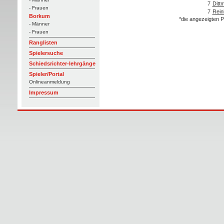
7
Ditt
- Frauen
7
Rein
Borkum
*die angezeigten P
- Männer
- Frauen
Ranglisten
Spielersuche
Schiedsrichter-lehrgänge
Spieler/Portal
Onlineanmeldung
Impressum