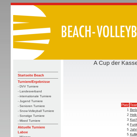
A Cup der Kasse
Startseite Beach
Turniere/Ergebnisse
- DVV Turniere
- Landesverband
- internationale Turniere
- Jugend Turniere
Platz
Tea
- Senioren Turniere
1
Berl
- Snow-Volleyball Turniere
2
Heik
- Sonstige Turniere
3
Kuch
- Mixed Turniere
4
Funk
Aktuelle Turniere
5
Jahn
Laboe
5
Kulli
- Männer