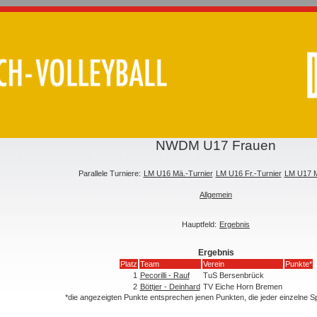
NWDM U17 Frauen
Parallele Turniere:
LM U16 Mä.-Turnier
LM U16 Fr.-Turnier
LM U17 M
Allgemein
Hauptfeld:
Ergebnis
Ergebnis
Platz
Team
Verein
Punkte*
1
Pecorilli - Rauf
TuS Bersenbrück
2
Böttjer - Deinhard
TV Eiche Horn Bremen
*die angezeigten Punkte entsprechen jenen Punkten, die jeder einzelne 