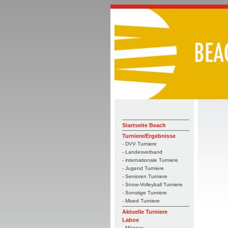
Startseite Beach
Turniere/Ergebnisse
- DVV Turniere
- Landesverband
- internationale Turniere
- Jugend Turniere
- Senioren Turniere
- Snow-Volleyball Turniere
- Sonstige Turniere
- Mixed Turniere
Aktuelle Turniere
Laboe
- Männer