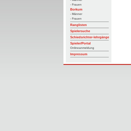
- Frauen
Borkum
- Männer
- Frauen
Ranglisten
Spielersuche
Schiedsrichter-lehrgänge
Spieler/Portal
Onlineanmeldung
Impressum