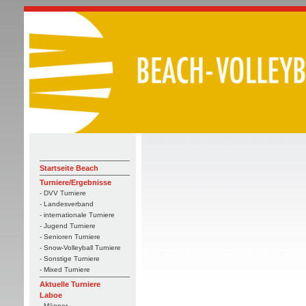
Startseite Beach
Turniere/Ergebnisse
- DVV Turniere
- Landesverband
- internationale Turniere
- Jugend Turniere
- Senioren Turniere
- Snow-Volleyball Turniere
- Sonstige Turniere
- Mixed Turniere
Aktuelle Turniere
Laboe
- Männer