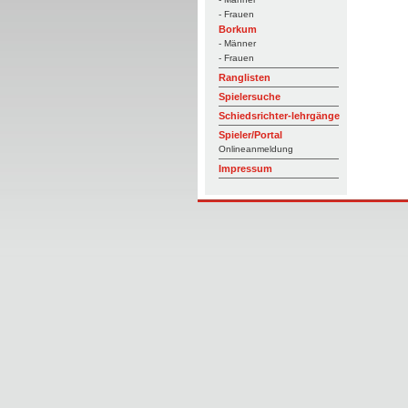
- Frauen
Borkum
- Männer
- Frauen
Ranglisten
Spielersuche
Schiedsrichter-lehrgänge
Spieler/Portal
Onlineanmeldung
Impressum