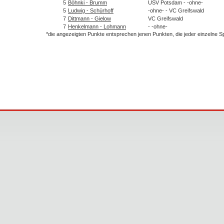
5
Böhnki - Brumm
USV Potsdam - -ohne-
5
Ludwig - Schürhoff
-ohne- - VC Greifswald
7
Dittmann - Gielow
VC Greifswald
7
Henkelmann - Lohmann
- -ohne-
*die angezeigten Punkte entsprechen jenen Punkten, die jeder einzelne 