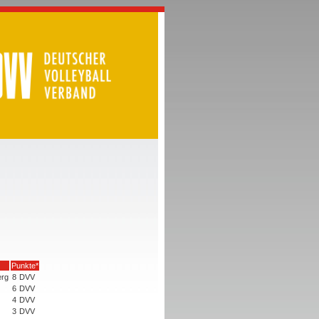
Punkte*
erg
8
DVV
6
DVV
4
DVV
3
DVV