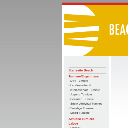
Startseite Beach
Turniere/Ergebnisse
- DVV Turniere
- Landesverband
- internationale Turniere
- Jugend Turniere
- Senioren Turniere
- Snow-Volleyball Turniere
- Sonstige Turniere
- Mixed Turniere
Aktuelle Turniere
Laboe
- Männer