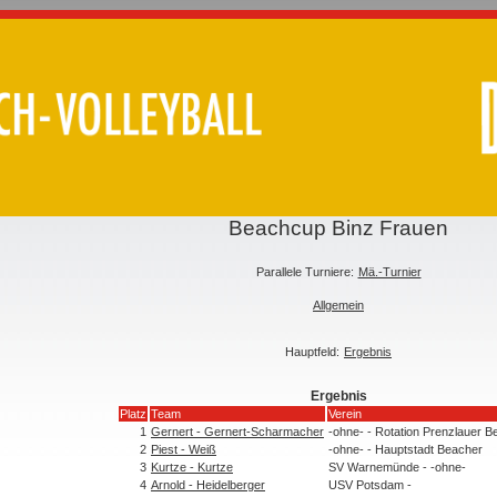
Beachcup Binz Frauen
Parallele Turniere:
Mä.-Turnier
Allgemein
Hauptfeld:
Ergebnis
Ergebnis
Platz
Team
Verein
1
Gernert - Gernert-Scharmacher
-ohne- - Rotation Prenzlauer B
2
Piest - Weiß
-ohne- - Hauptstadt Beacher
3
Kurtze - Kurtze
SV Warnemünde - -ohne-
4
Arnold - Heidelberger
USV Potsdam -