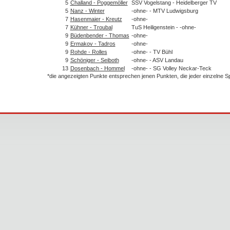
5
Challand - Poggemöller
SSV Vogelstang - Heidelberger TV
5
Nanz - Winter
-ohne- - MTV Ludwigsburg
7
Hasenmaier - Kreutz
-ohne-
7
Kühner - Troubal
TuS Heiligenstein - -ohne-
9
Büdenbender - Thomas
-ohne-
9
Ermakov - Tadros
-ohne-
9
Rohde - Rolles
-ohne- - TV Bühl
9
Schöniger - Seiboth
-ohne- - ASV Landau
13
Dosenbach - Hommel
-ohne- - SG Volley Neckar-Teck
*die angezeigten Punkte entsprechen jenen Punkten, die jeder einzelne 