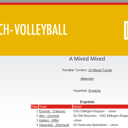
A Mixed Mixed
Parallele Turniere:
LV Mixed-Turnier
Allgemein
Hauptfeld:
Ergebnis
Ergebnis
Platz
Team
Verein
1
Eckerle - Tripkovic
VSG Ettlingen-Rüppurr - -ohne-
2
Ahn - Oechsle
SV SW München - VSG Ettlingen-Rüppu
3
Kahlert - Riffel
-ohne-
4
Hasenfuß - Reichardt
SV Karlsruhe Beiertheim - -ohne-