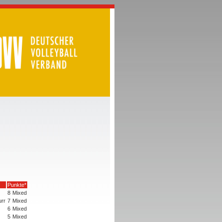
Punkte*
8
Mixed
rr
7
Mixed
6
Mixed
5
Mixed