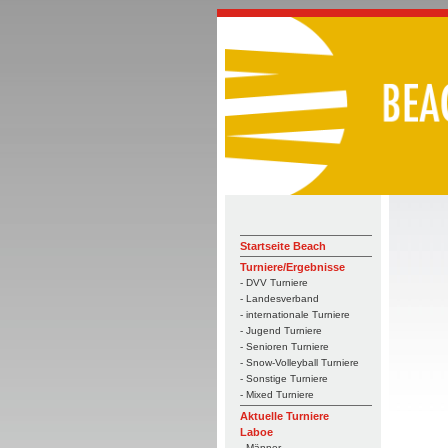
Startseite Beach
Turniere/Ergebnisse
- DVV Turniere
- Landesverband
- internationale Turniere
- Jugend Turniere
- Senioren Turniere
- Snow-Volleyball Turniere
- Sonstige Turniere
- Mixed Turniere
Aktuelle Turniere
Laboe
- Männer