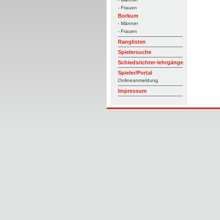
- Frauen
Borkum
- Männer
- Frauen
Ranglisten
Spielersuche
Schiedsrichter-lehrgänge
Spieler/Portal
Onlineanmeldung
Impressum