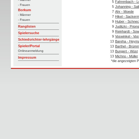
5
Fahrenbach - L
- Frauen
5
Johanning - Sal
Borkum
7
Ahr - Moede
- Männer
7
Hikel - Sacker
- Frauen
9
Huber - Schne
9
Juditzki - Prion
Ranglisten
9
Reinhardt - So
Spielersuche
9
Voswinkel - Vos
Schiedsrichter-lehrgänge
13
Bareha - Heym
Spieler/Portal
13
Barthel - Brüm
Onlineanmeldung
13
Bungert - Wüst
13
Michno - Müller
Impressum
*die angezeigten P