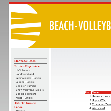
Startseite Beach
Turniere/Ergebnisse
- DVV Turniere
- Landesverband
- internationale Turniere
- Jugend Turniere
- Senioren Turniere
- Snow-Volleyball Turniere
Platz
Team
- Sonstige Turniere
1
Harms - Harms
- Mixed Turniere
2
Hopt - Wüst
Aktuelle Turniere
3
Erdmann - Zeml
Laboe
4
Wolf - Wolf
- Männer