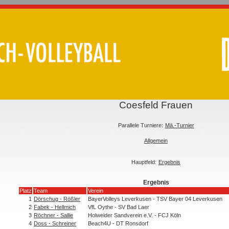
Coesfeld Frauen
Parallele Turniere:
Mä.-Turnier
Allgemein
Hauptfeld:
Ergebnis
Ergebnis
Platz
Team
Verein
1
Dörschug - Rößler
BayerVolleys Leverkusen - TSV Bayer 04 Leverkusen
2
Fabek - Hellmich
VfL Oythe - SV Bad Laer
3
Röchner - Sallie
Holweider Sandverein e.V. - FCJ Köln
4
Doss - Schreiner
Beach4U - DT Ronsdorf