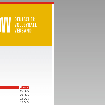
Punkte*
25
DVV
20
DVV
16
DVV
12
DVV