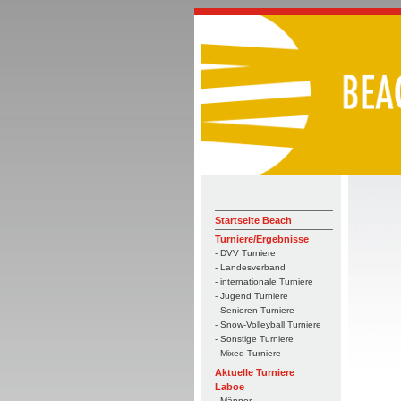
Startseite Beach
Turniere/Ergebnisse
- DVV Turniere
- Landesverband
- internationale Turniere
- Jugend Turniere
- Senioren Turniere
- Snow-Volleyball Turniere
- Sonstige Turniere
- Mixed Turniere
Aktuelle Turniere
Laboe
- Männer