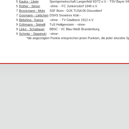
5
Kauka - Litwin
Sportgemeinschaft Langenfeld 92/72 e.V. - TSV Bayer 0
5
Rother - Simon
-ohne- - FC Junkersdorf 1946 e.V.
7
Brockmann - Mohr
SSF Bonn - DJK TUSA 06 Düsseldorf
7
Gosmann - Liebchen
DSHS Snowtrex Köln -
9
Bieluhina - Kapsa
-ohne- - TV Gladbeck 1912 e.V.
9
Göhmann - Spinelli
TuS Heiligenstein - -ohne-
9
Linke - Schattauer
BBSC - VC Blau-Weiß Brandenburg
9
Schmitz - Stawinski
-ohne-
*die angezeigten Punkte entsprechen jenen Punkten, die jeder einzelne 