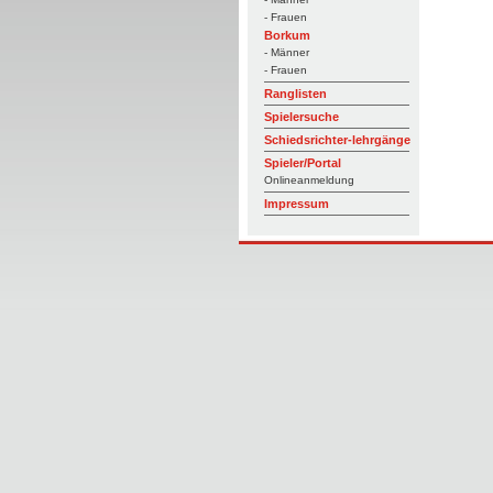
- Frauen
Borkum
- Männer
- Frauen
Ranglisten
Spielersuche
Schiedsrichter-lehrgänge
Spieler/Portal
Onlineanmeldung
Impressum