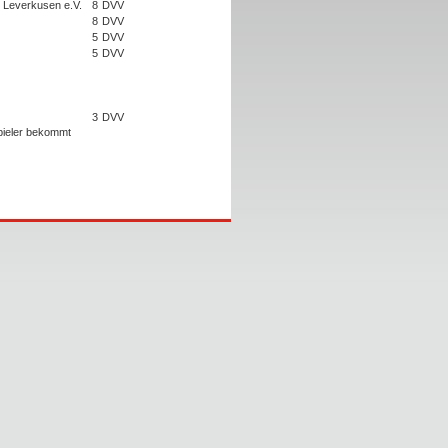
4 Leverkusen e.V.
8
DVV
8
DVV
5
DVV
5
DVV
3
DVV
Spieler bekommt