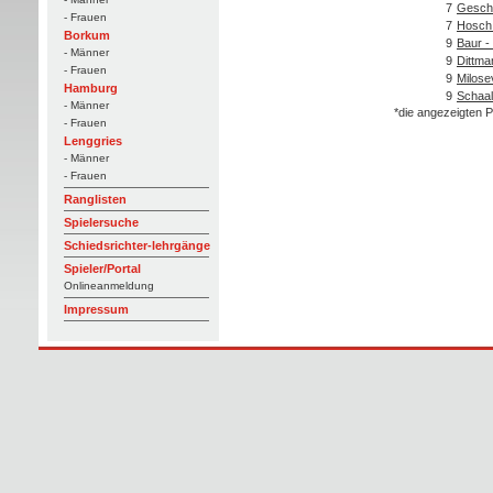
7
Gesche
- Frauen
7
Hosch 
Borkum
9
Baur - 
- Männer
9
Dittma
- Frauen
9
Milosev
Hamburg
9
Schaal
- Männer
*die angezeigten P
- Frauen
Lenggries
- Männer
- Frauen
Ranglisten
Spielersuche
Schiedsrichter-lehrgänge
Spieler/Portal
Onlineanmeldung
Impressum