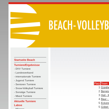
Startseite Beach
Turniere/Ergebnisse
- DVV Turniere
- Landesverband
- internationale Turniere
- Jugend Turniere
Platz
Team
- Senioren Turniere
1
Günth
- Snow-Volleyball Turniere
2
Bergma
- Sonstige Turniere
3
Heil - 
- Mixed Turniere
4
Baur -
Aktuelle Turniere
5
Eckenw
Laboe
5
Göbel 
- Männer