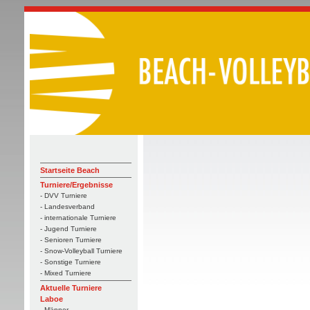
Startseite Beach
Turniere/Ergebnisse
- DVV Turniere
- Landesverband
- internationale Turniere
- Jugend Turniere
- Senioren Turniere
- Snow-Volleyball Turniere
- Sonstige Turniere
- Mixed Turniere
Aktuelle Turniere
Laboe
- Männer