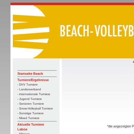
Startseite Beach
Turniere/Ergebnisse
- DVV Turniere
- Landesverband
- internationale Turniere
- Jugend Turniere
- Senioren Turniere
- Snow-Volleyball Turniere
- Sonstige Turniere
- Mixed Turniere
Aktuelle Turniere
*die angezeigten P
Laboe
- Männer