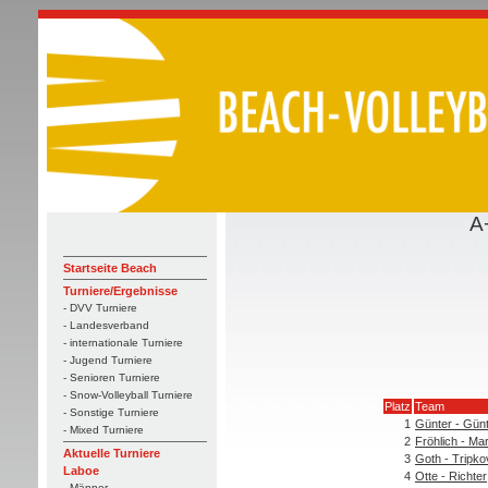
A
Startseite Beach
Turniere/Ergebnisse
- DVV Turniere
- Landesverband
- internationale Turniere
- Jugend Turniere
- Senioren Turniere
- Snow-Volleyball Turniere
Platz
Team
- Sonstige Turniere
1
Günter - Gün
- Mixed Turniere
2
Fröhlich - Ma
Aktuelle Turniere
3
Goth - Tripko
Laboe
4
Otte - Richter
- Männer