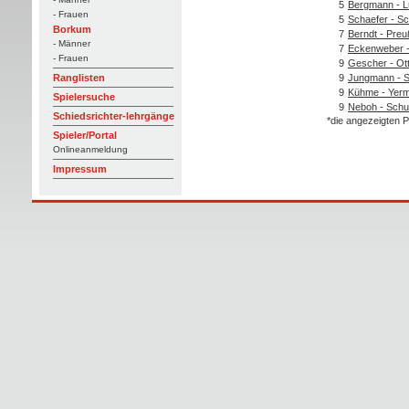
5
Bergmann - L
- Frauen
5
Schaefer - S
Borkum
7
Berndt - Preu
- Männer
7
Eckenweber -
- Frauen
9
Gescher - Ot
9
Jungmann - S
Ranglisten
9
Kühme - Yer
Spielersuche
9
Neboh - Schu
Schiedsrichter-lehrgänge
*die angezeigten P
Spieler/Portal
Onlineanmeldung
Impressum