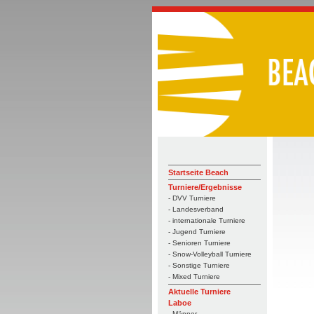
Startseite Beach
Turniere/Ergebnisse
- DVV Turniere
- Landesverband
- internationale Turniere
- Jugend Turniere
- Senioren Turniere
- Snow-Volleyball Turniere
- Sonstige Turniere
- Mixed Turniere
Aktuelle Turniere
Laboe
- Männer