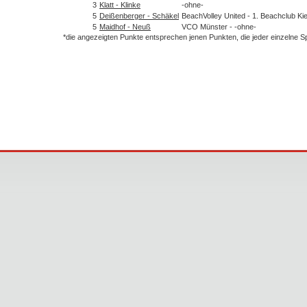
3
Klatt - Klinke
-ohne-
5
Deißenberger - Schäkel
BeachVolley United - 1. Beachclub Kie
5
Maidhof - Neuß
VCO Münster - -ohne-
*die angezeigten Punkte entsprechen jenen Punkten, die jeder einzelne 