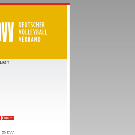
auen
Punkte*
25
DVV