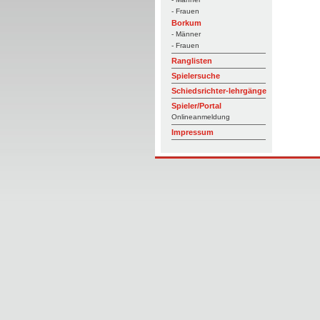
- Frauen
Borkum
- Männer
- Frauen
Ranglisten
Spielersuche
Schiedsrichter-lehrgänge
Spieler/Portal
Onlineanmeldung
Impressum