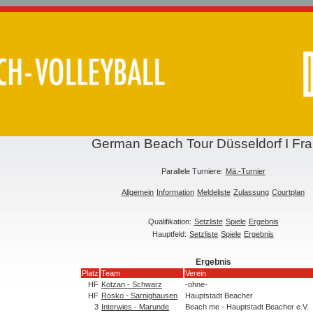
German Beach Tour Düsseldorf I Fr
Parallele Turniere:
Mä.-Turnier
Allgemein
Information
Meldeliste
Zulassung
Courtplan
Qualifikation:
Setzliste
Spiele
Ergebnis
Hauptfeld:
Setzliste
Spiele
Ergebnis
Ergebnis
Platz
Team
Verein
HF
Kotzan - Schwarz
-ohne-
HF
Rosko - Sarnighausen
Hauptstadt Beacher
3
Interwies - Marunde
Beach me - Hauptstadt Beacher e.V.