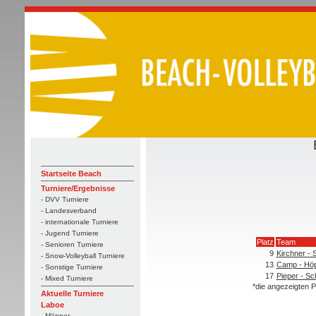
Startseite Beach
Turniere/Ergebnisse
- DVV Turniere
- Landesverband
- internationale Turniere
- Jugend Turniere
Platz
Team
- Senioren Turniere
9
Kirchner - 
- Snow-Volleyball Turniere
13
Camp - Hö
- Sonstige Turniere
17
Pieper - S
- Mixed Turniere
*die angezeigten P
Aktuelle Turniere
Laboe
- Männer