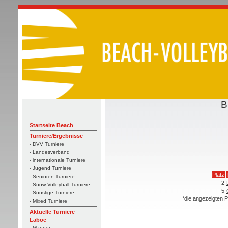
B
Startseite Beach
Turniere/Ergebnisse
- DVV Turniere
- Landesverband
- internationale Turniere
- Jugend Turniere
Platz
- Senioren Turniere
2
- Snow-Volleyball Turniere
5
- Sonstige Turniere
*die angezeigten P
- Mixed Turniere
Aktuelle Turniere
Laboe
- Männer