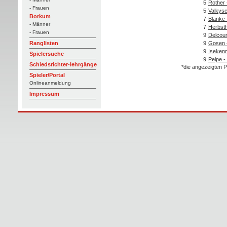
5
Rother
- Frauen
5
Valkyse
Borkum
7
Blanke 
- Männer
7
Herbsth
- Frauen
9
Delcourt
9
Gosen 
Ranglisten
9
Isekenm
Spielersuche
9
Peipe -
Schiedsrichter-lehrgänge
*die angezeigten P
Spieler/Portal
Onlineanmeldung
Impressum