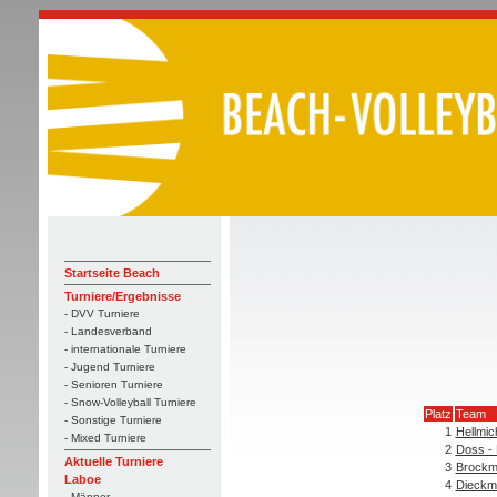
Startseite Beach
Turniere/Ergebnisse
- DVV Turniere
- Landesverband
- internationale Turniere
- Jugend Turniere
- Senioren Turniere
- Snow-Volleyball Turniere
Platz
Team
- Sonstige Turniere
1
Hellmic
- Mixed Turniere
2
Doss -
Aktuelle Turniere
3
Brockm
Laboe
4
Dieckm
- Männer