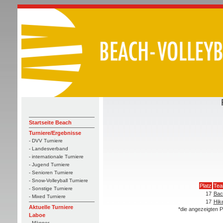
Startseite Beach
Turniere/Ergebnisse
- DVV Turniere
- Landesverband
- internationale Turniere
- Jugend Turniere
- Senioren Turniere
- Snow-Volleyball Turniere
Platz
Te
- Sonstige Turniere
17
Bac
- Mixed Turniere
17
Hik
Aktuelle Turniere
*die angezeigten P
Laboe
- Männer