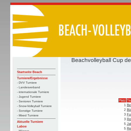
Beachvolleyball Cup d
Startseite Beach
Turniere/Ergebnisse
- DVV Turniere
- Landesverband
- internationale Turniere
- Jugend Turniere
Platz
Te
- Senioren Turniere
1
Be
- Snow-Volleyball Turniere
2
Bü
- Sonstige Turniere
3
Fu
- Mixed Turniere
3
Re
Aktuelle Turniere
5
Ja
Laboe
5
Re
- Männer