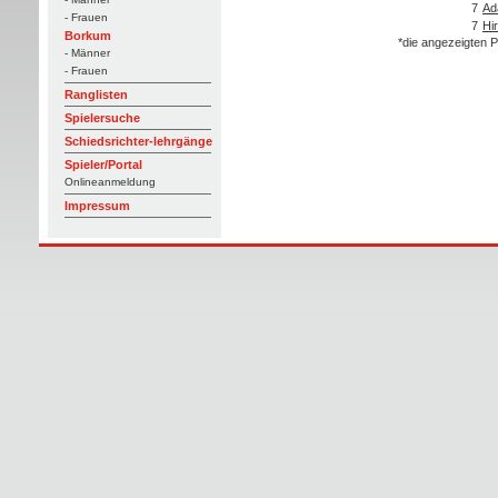
7
Ad
- Frauen
7
Hi
Borkum
*die angezeigten P
- Männer
- Frauen
Ranglisten
Spielersuche
Schiedsrichter-lehrgänge
Spieler/Portal
Onlineanmeldung
Impressum