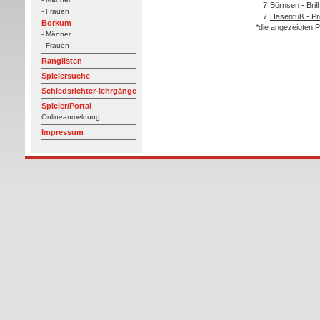
7
Börnsen - Brill
- Frauen
7
Hasenfuß - P
Borkum
*die angezeigten P
- Männer
- Frauen
Ranglisten
Spielersuche
Schiedsrichter-lehrgänge
Spieler/Portal
Onlineanmeldung
Impressum