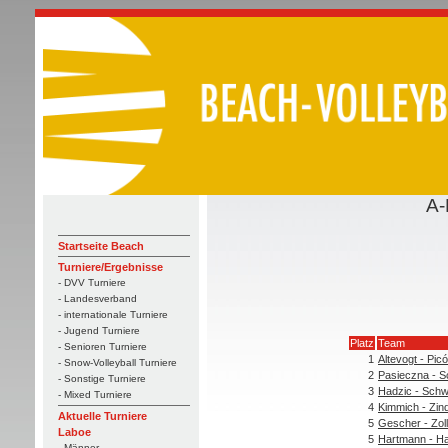
A-
Startseite Beach
Turniere/Ergebnisse
- DVV Turniere
- Landesverband
- internationale Turniere
- Jugend Turniere
Platz
Team
- Senioren Turniere
1
Altevogt - Picó
- Snow-Volleyball Turniere
2
Pasieczna - 
- Sonstige Turniere
3
Hadzic - Sch
- Mixed Turniere
4
Kimmich - Zind
Aktuelle Turniere
5
Gescher - Zoll
Laboe
5
Hartmann - Ha
- Männer