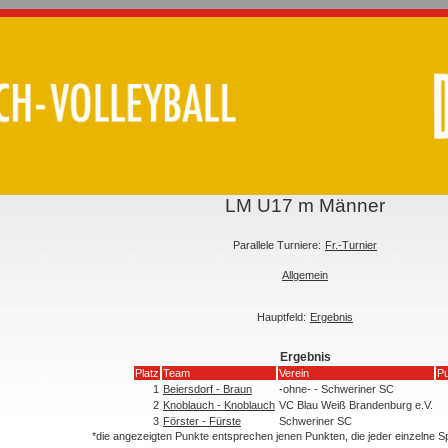
LM U17 m Männer
Parallele Turniere:
Fr.-Turnier
Allgemein
Hauptfeld:
Ergebnis
Ergebnis
Platz
Team
Verein
Pu
1
Beiersdorf - Braun
-ohne- - Schweriner SC
2
Knoblauch - Knoblauch
VC Blau Weiß Brandenburg e.V.
3
Förster - Fürste
Schweriner SC
*die angezeigten Punkte entsprechen jenen Punkten, die jeder einzelne 