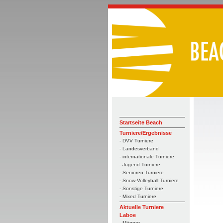
Startseite Beach
Turniere/Ergebnisse
- DVV Turniere
- Landesverband
- internationale Turniere
- Jugend Turniere
- Senioren Turniere
- Snow-Volleyball Turniere
- Sonstige Turniere
- Mixed Turniere
Aktuelle Turniere
Laboe
- Männer