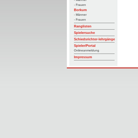
- Frauen
Borkum
- Männer
- Frauen
Ranglisten
Spielersuche
Schiedsrichter-lehrgänge
Spieler/Portal
Onlineanmeldung
Impressum