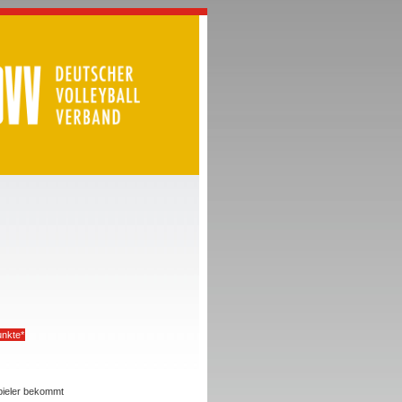
nkte*
Spieler bekommt